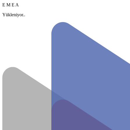
E
M
E
A
Yükleniyor..