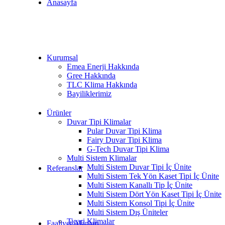
Anasayfa
Kurumsal
Emea Enerji Hakkında
Gree Hakkında
TLC Klima Hakkında
Bayiliklerimiz
Ürünler
Duvar Tipi Klimalar
Pular Duvar Tipi Klima
Fairy Duvar Tipi Klima
G-Tech Duvar Tipi Klima
Multi Sistem Klimalar
Multi Sistem Duvar Tipi İç Ünite
Referanslar
Multi Sistem Tek Yön Kaset Tipi İç Ünite
Multi Sistem Kanallı Tip İç Ünite
Multi Sistem Dört Yön Kaset Tipi İç Ünite
Multi Sistem Konsol Tipi İç Ünite
Multi Sistem Dış Üniteler
Ticari Klimalar
Faaliyet Alanları