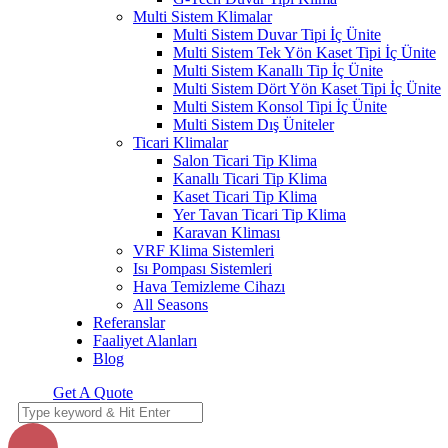
Multi Sistem Klimalar
Multi Sistem Duvar Tipi İç Ünite
Multi Sistem Tek Yön Kaset Tipi İç Ünite
Multi Sistem Kanallı Tip İç Ünite
Multi Sistem Dört Yön Kaset Tipi İç Ünite
Multi Sistem Konsol Tipi İç Ünite
Multi Sistem Dış Üniteler
Ticari Klimalar
Salon Ticari Tip Klima
Kanallı Ticari Tip Klima
Kaset Ticari Tip Klima
Yer Tavan Ticari Tip Klima
Karavan Kliması
VRF Klima Sistemleri
Isı Pompası Sistemleri
Hava Temizleme Cihazı
All Seasons
Referanslar
Faaliyet Alanları
Blog
Get A Quote