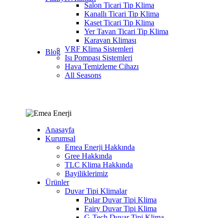
Salon Ticari Tip Klima
Kanallı Ticari Tip Klima
Kaset Ticari Tip Klima
Yer Tavan Ticari Tip Klima
Karavan Kliması
VRF Klima Sistemleri
Blog
Isı Pompası Sistemleri
Hava Temizleme Cihazı
All Seasons
Anasayfa
Kurumsal
Emea Enerji Hakkında
Gree Hakkında
TLC Klima Hakkında
Bayiliklerimiz
Ürünler
Duvar Tipi Klimalar
Pular Duvar Tipi Klima
Fairy Duvar Tipi Klima
G-Tech Duvar Tipi Klima