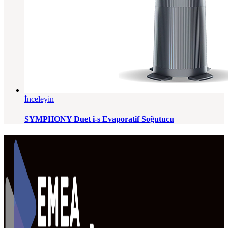
İnceleyin
SYMPHONY Duet i-s Evaporatif Soğutucu