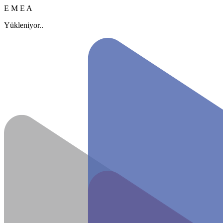
E
M
E
A
Yükleniyor..