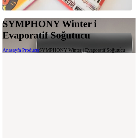
SYMPHONY Winter i
Evaporatif Soğutucu
Anasayfa
Products
SYMPHONY Winter i Evaporatif Soğutucu