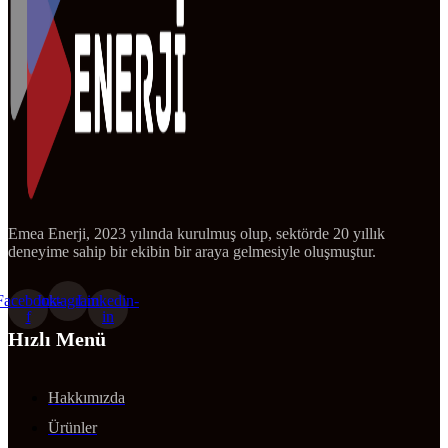
Emea Enerji, 2023 yılında kurulmuş olup, sektörde 20 yıllık
deneyime sahip bir ekibin bir araya gelmesiyle oluşmuştur.
Facebook-
Instagram
Linkedin-
f
in
Hızlı Menü
Hakkımızda
Ürünler